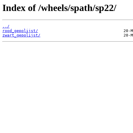
Index of /wheels/spath/sp22/
../
rood_gepolijst/
zwart_gepolijst/