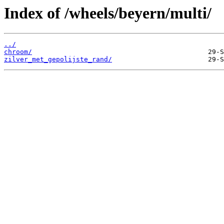
Index of /wheels/beyern/multi/
../
chroom/
zilver_met_gepolijste_rand/